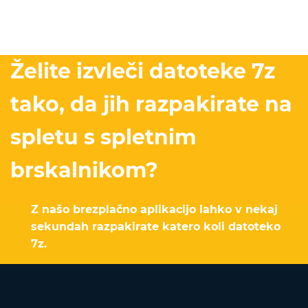
Želite izvleči datoteke 7z
tako, da jih razpakirate na
spletu s spletnim
brskalnikom?
Z našo brezplačno aplikacijo lahko v nekaj
sekundah razpakirate katero koli datoteko
7z.