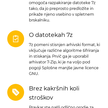
omogoča razpakiranje datoteke 7z
tako, da jo preprosto predložite in
prikaže njeno vsebino v spletnem
brskalniku.
O datotekah 7z
7z pomeni stisnjen arhivski format, ki
vključuje različne algoritme šifriranja
in stiskanja. Prvič ga je uporabil
arhivator 7-Zip, ki je na voljo pod
pogoji Splošne manjše javne licence
GNU.
Brez kakršnih koli
stroškov
Pravkar ste našli odlično orodje za